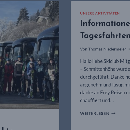
–
TRAUMT
UNSERE AKTIVITÄTEN
IM
Information
ALPBACH
Tagesfahrte
Von
Thomas Niedermeier
Hallo liebe Skiclub Mitg
– Schmittenhöhe wurde 
durchgeführt. Danke no
angenehm und lustig mi
danke an Frey Reisen un
chauffiert und…
INFORMA
WEITERLESEN
ZU
DEN
NÄCHSTE