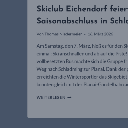
Skiclub Eichendorf feier
Saisonabschluss in Sch
Von
Thomas Niedermeier
16. März 2026
Am Samstag, den 7. März, hieß es für den S
einmal: Ski anschnallen und ab auf die Piste
vollbesetzten Bus machte sich die Gruppe f
Weg nach Schladming zur Planai. Dank der 
erreichten die Wintersportler das Skigebiet
konnten gleich mit der Planai-Gondelbahn 
SKICLUB
WEITERLESEN
EICHENDORF
FEIERT
SAISONABSCHLUSS
IN
SCHLADMING