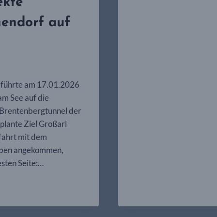
ekte
TAGESFA
hendorf auf
f führte am 17.01.2026
am See auf die
 Brentenbergtunnel der
plante Ziel Großarl
fahrt mit dem
 Oben angekommen,
esten Seite:…