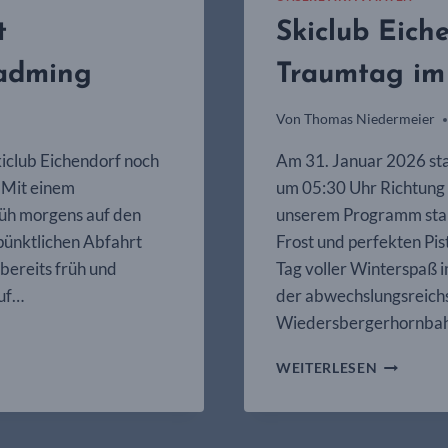
t
Skiclub Eich
ladming
Traumtag im 
Von
Thomas Niedermeier
kiclub Eichendorf noch
Am 31. Januar 2026 sta
! Mit einem
um 05:30 Uhr Richtung A
rüh morgens auf den
unserem Programm stand
pünktlichen Abfahrt
Frost und perfekten Pi
 bereits früh und
Tag voller Winterspaß 
auf…
der abwechslungsreichs
Wiedersbergerhornba
SKICLUB
WEITERLESEN
EICHEND
AUF
NEUER
PISTE