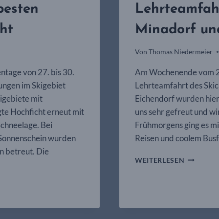
besten
Lehrteamfah
ht
Minadorf un
Von
Thomas Niedermeier
ntage von 27. bis 30.
Am Wochenende vom 20
ngen im Skigebiet
Lehrteamfahrt des Skic
igebiete mit
Eichendorf wurden hier
te Hochficht erneut mit
uns sehr gefreut und wir
Schneelage. Bei
Frühmorgens ging es m
 Sonnenschein wurden
Reisen und coolem Busf
n betreut. Die
LEHRTEA
WEITERLESEN
GEMEINS
MIT
SC
MINADOR
UND
SC