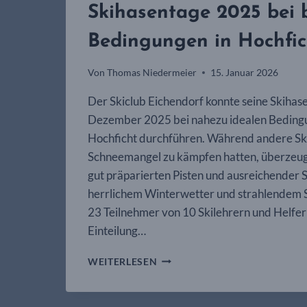
Skihasentage 2025 bei 
Bedingungen in Hochfic
Von
Thomas Niedermeier
15. Januar 2026
Der Skiclub Eichendorf konnte seine Skihase
Dezember 2025 bei nahezu idealen Bedingu
Hochficht durchführen. Während andere Sk
Schneemangel zu kämpfen hatten, überzeug
gut präparierten Pisten und ausreichender 
herrlichem Winterwetter und strahlendem
23 Teilnehmer von 10 Skilehrern und Helfer
Einteilung…
SKIHASENTAGE
WEITERLESEN
2025
BEI
BESTEN