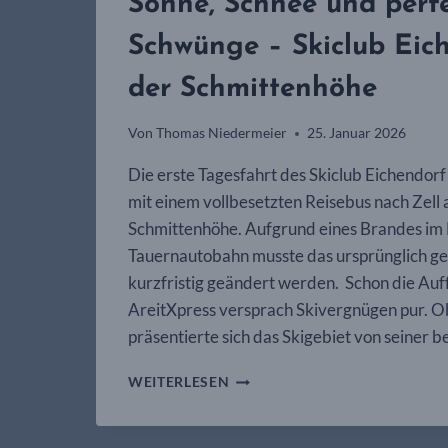
Sonne, Schnee und perf
Schwünge – Skiclub Eic
der Schmittenhöhe
Von
Thomas Niedermeier
25. Januar 2026
Die erste Tagesfahrt des Skiclub Eichendor
mit einem vollbesetzten Reisebus nach Zell 
Schmittenhöhe. Aufgrund eines Brandes im
Tauernautobahn musste das ursprünglich ge
kurzfristig geändert werden. Schon die Auf
AreitXpress versprach Skivergnügen pur.
präsentierte sich das Skigebiet von seiner b
SONNE,
WEITERLESEN
SCHNEE
UND
PERFEKTE