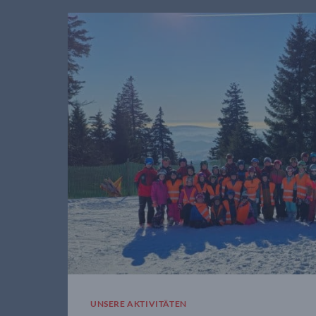
SCHWÜNGE
–
SKICLUB
EICHENDORF
AUF
DER
SCHMITTENHÖHE
UNSERE AKTIVITÄTEN