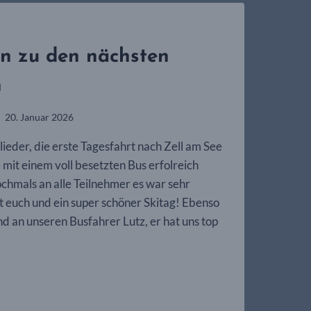
AG
en zu den nächsten
TAL!
n
20. Januar 2026
lieder, die erste Tagesfahrt nach Zell am See
mit einem voll besetzten Bus erfolreich
chmals an alle Teilnehmer es war sehr
t euch und ein super schöner Skitag! Ebenso
d an unseren Busfahrer Lutz, er hat uns top
TIONEN
N