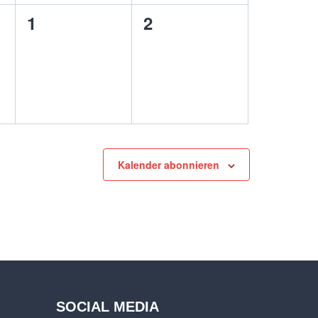
0
0
1
2
ungen,
Veranstaltungen,
Veranstaltungen,
Kalender abonnieren
SOCIAL MEDIA