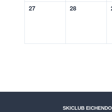
0
0
27
28
Veranstaltungen,
Veranstaltunge
SKICLUB EICHEND